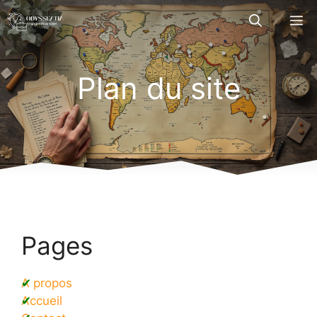
Aller
M
au
contenu
Plan du site
Pages
A propos
Accueil