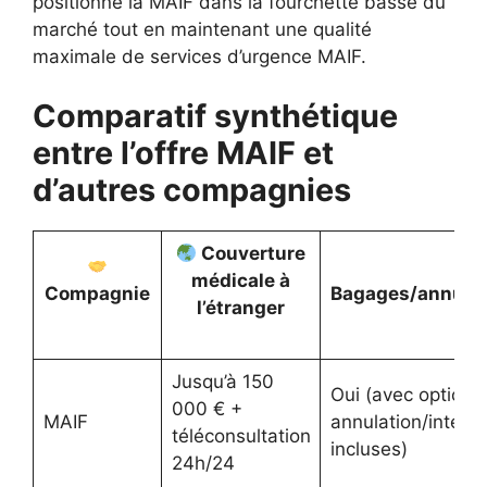
positionne la MAIF dans la fourchette basse du
marché tout en maintenant une qualité
maximale de services d’urgence MAIF.
Comparatif synthétique
entre l’offre MAIF et
d’autres compagnies
Couverture
médicale à
Compagnie
Bagages/annulat
l’étranger
Jusqu’à 150
Oui (avec options
000 € +
MAIF
annulation/interr
téléconsultation
incluses)
24h/24