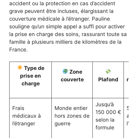
accident ou la protection en cas d’accident
grave peuvent être incluses, élargissant la
couverture médicale à l’étranger. Pauline
souligne qu’un simple appel a suffi pour activer
la prise en charge des soins, rassurant toute sa
famille à plusieurs milliers de kilomètres de la
France.
Type de
Zone
D
prise en
couverte
Plafond
récl
charge
Jusqu’à
Frais
Monde entier
5 jo
150 000 €
médicaux à
hors zones de
aprè
selon la
l’étranger
guerre
l’év
formule