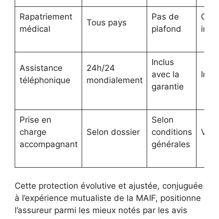
Rapatriement
Pas de
Cont
Tous pays
médical
plafond
immé
Inclus
Assistance
24h/24
avec la
Inst
téléphonique
mondialement
garantie
Prise en
Selon
charge
Selon dossier
conditions
Vari
accompagnant
générales
Cette protection évolutive et ajustée, conjuguée
à l’expérience mutualiste de la MAIF, positionne
l’assureur parmi les mieux notés par les avis