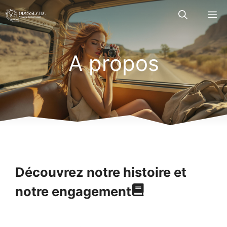
Aller
M
au
contenu
A propos
Découvrez notre histoire et
notre engagement