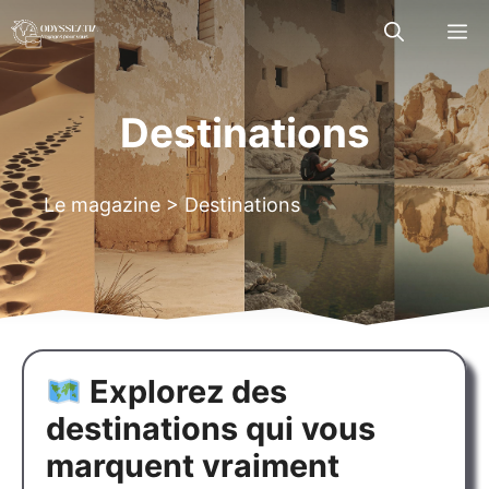
Aller
M
au
contenu
Destinations
Le magazine
>
Destinations
Explorez des
destinations qui vous
marquent vraiment