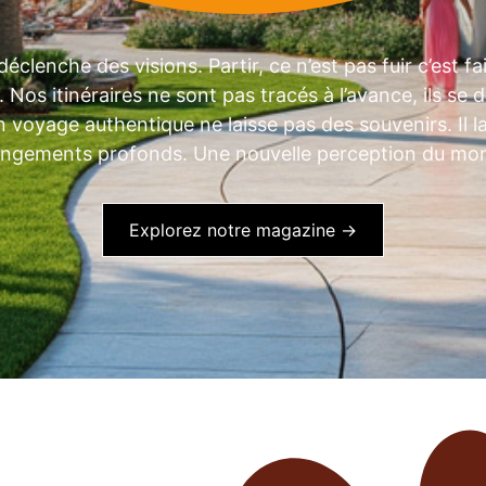
lenche des visions. Partir, ce n’est pas fuir c’est fai
os itinéraires ne sont pas tracés à l’avance, ils se d
n voyage authentique ne laisse pas des souvenirs. Il l
ngements profonds. Une nouvelle perception du mo
Explorez notre magazine →