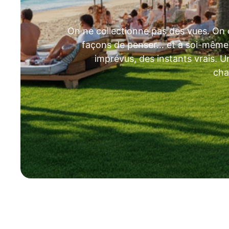
On ne collectionne pas des vues. On déc
façons de penser… et à soi-même. N
imprévus, des instants vrais. U
cha