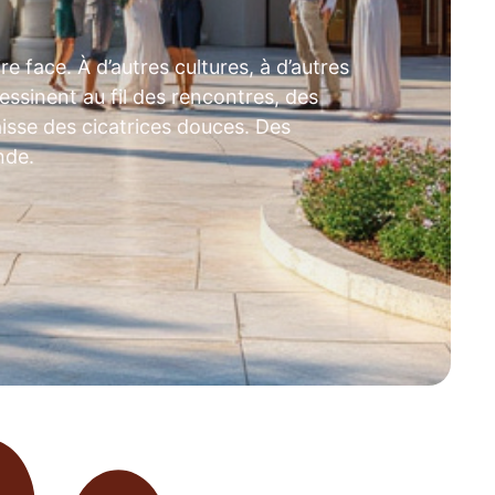
re face. À d’autres cultures, à d’autres
essinent au fil des rencontres, des
aisse des cicatrices douces. Des
nde.