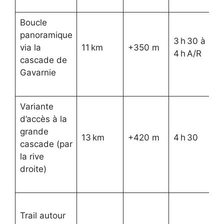
Boucle
Ac
panoramique
ca
3 h 30 à
via la
11 km
+350 m
im
4 h A/R
cascade de
p
Gavarnie
gr
Variante
Mo
d’accès à la
fr
grande
se
13 km
+420 m
4 h 30
cascade (par
et
la rive
fr
droite)
de
Dy
Trail autour
pa