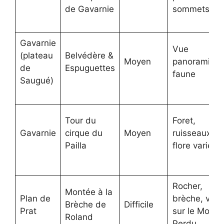
de Gavarnie
sommets
Gavarnie
Vue
(plateau
Belvédère &
Moyen
panoramique
de
Espuguettes
faune
Saugué)
Tour du
Foret,
Gavarnie
cirque du
Moyen
ruisseaux,
Pailla
flore variée
Rocher,
Montée à la
Plan de
brèche, vue
Brèche de
Difficile
Prat
sur le Mont
Roland
Perdu