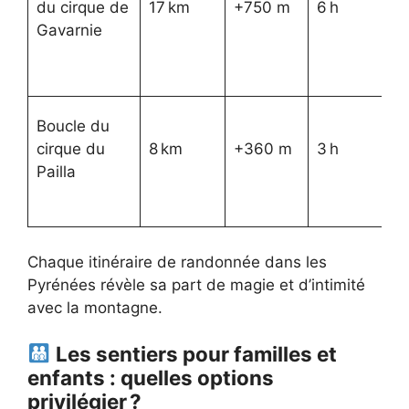
du cirque de
17 km
+750 m
6 h
as
Gavarnie
s
en
Re
Boucle du
fa
cirque du
8 km
+360 m
3 h
tr
Pailla
ru
Chaque itinéraire de randonnée dans les
Pyrénées révèle sa part de magie et d’intimité
avec la montagne.
Les sentiers pour familles et
enfants : quelles options
privilégier ?